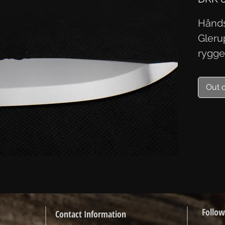
Hånds
Gleru
rygge
blank
Out 
Follow
Contact Information