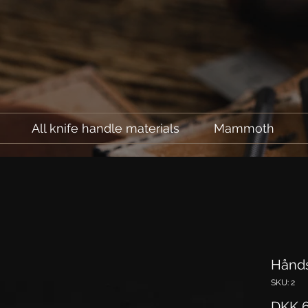
All knife handle materials
Mammoth
Hånds
SKU: 2
DKK 6