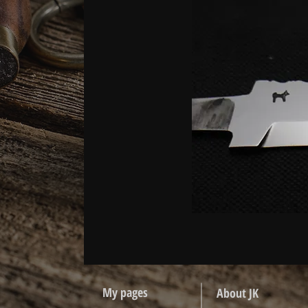
My pages
About JK