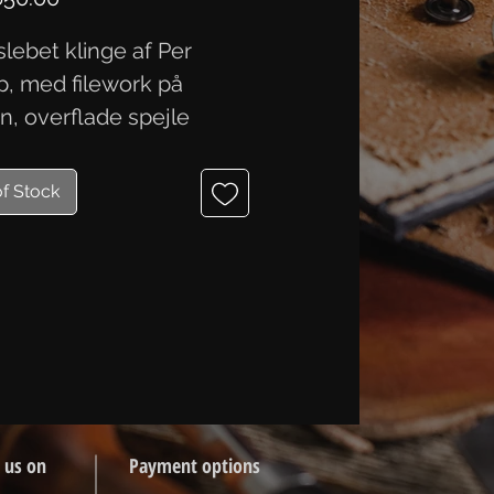
lebet klinge af Per
p, med filework på
n, overflade spejle
. Mål 99,1x26,6x2,9 mm.
of Stock
 us on
Payment options