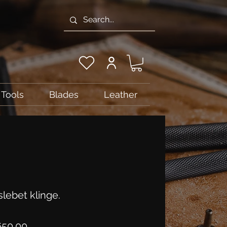
Tools
Blades
Leather
lebet klinge.
Price
50.00