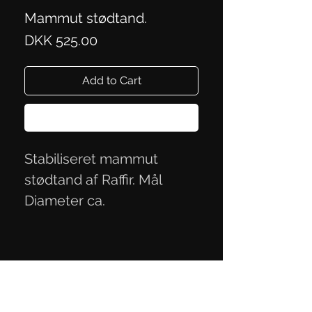
Mammut stødtand.
Price
DKK 525.00
Add to Cart
Buy Now
Stabiliseret mammut
stødtand af Raffir. Mål
Diameter ca.
7,0x3,6x2,3 cm.
Privacy Policy
Terms of Trade