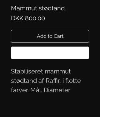
Mammut stødtand.
Price
DKK 800.00
Add to Cart
Buy Now
Stabiliseret mammut
stødtand af Raffir, i flotte
farver. Mål. Diameter
6,2x2,6 cm.
Privacy Policy
Terms of Trade