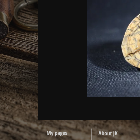
My pages
About JK