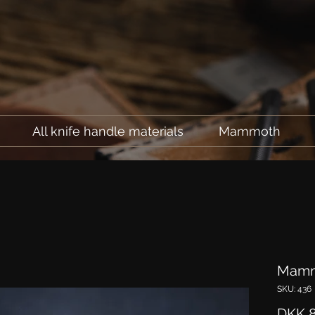
All knife handle materials
Mammoth
Mamm
SKU: 436
DKK 