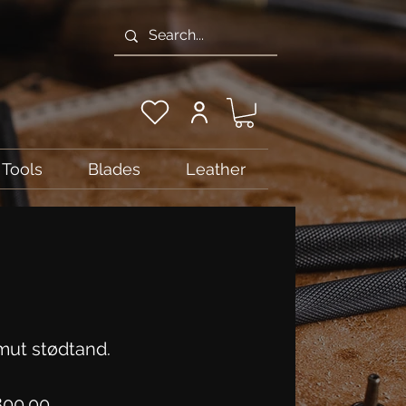
Tools
Blades
Leather
ut stødtand.
Price
800.00