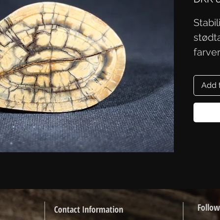
Stabi
stødta
farve
7,1/5
Add 
Follow
Contact Information