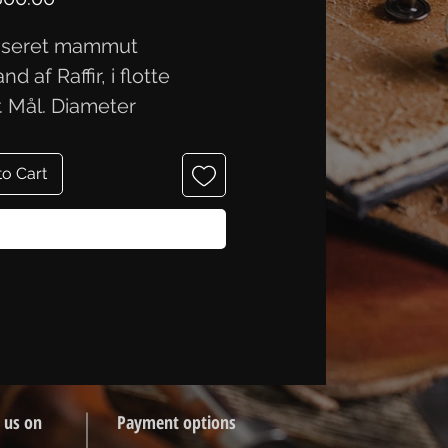
liseret mammut
nd af Raffir, i flotte
r. Mål. Diameter
,0x2,3 cm.
to Cart
Buy Now
 us on
Payment options