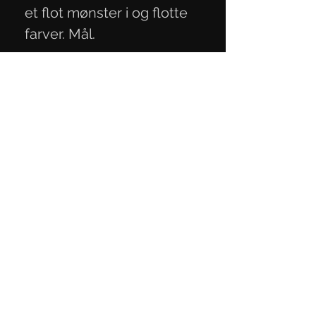
et flot mønster i og flotte
farver. Mål.
11,9x4,3x2,3cm.
Privacy Policy
Terms of Trade
Contact Information
Mail:
knivmaterialer@gmail.com
Telephone:
+45 27 29 06 93
CVR number:
40818189
Contact us
here