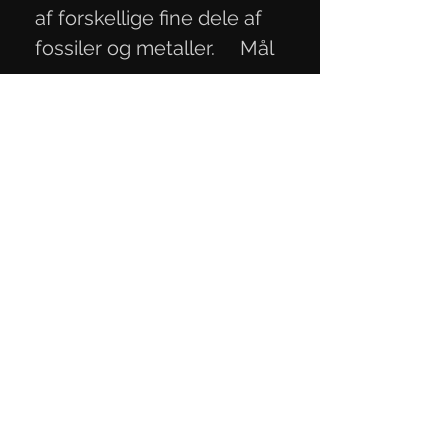
af forskellige fine dele af
fossiler og metaller. Mål
12,2x4,2x2,2 cm.
Privacy Policy
Terms of Trade
Contact Information
Mail:
knivmaterialer@gmail.com
Telephone:
+45 27 29 06 93
CVR number:
40818189
Contact us
here